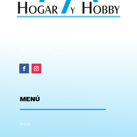
Av. de Moratalaz,141
28030 Madrid
MENÚ
Incio