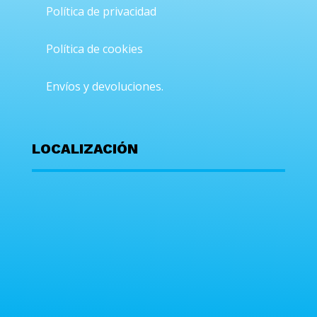
Política de privacidad
Política de cookies
Envíos y devoluciones.
LOCALIZACIÓN
En hogaryhobby.com usamos cookies, propias y de terceros, con
distintas finalidades. Algunas de estas cookies son necesarias
para el correcto funcionamiento de la Web, otras se emplean
con finalidades analíticas de navegación y recopilar
estadísticas, para ofrecerle una experiencia personalizada. Al
hacer click en “Aceptar todo ” estará aceptando la instalación
de todas estas cookies. Si lo desea, puede "Rechazar todo" o
puede configurar el uso de todas o de algunas de estas cookies
pulsando en estos
AJUSTES
. Para obtener más información