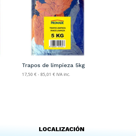
Trapos de limpieza 5kg
Rango
17,50
€
-
85,01
€
IVA inc.
de
precios:
desde
17,50 €
hasta
85,01 €
LOCALIZACIÓN