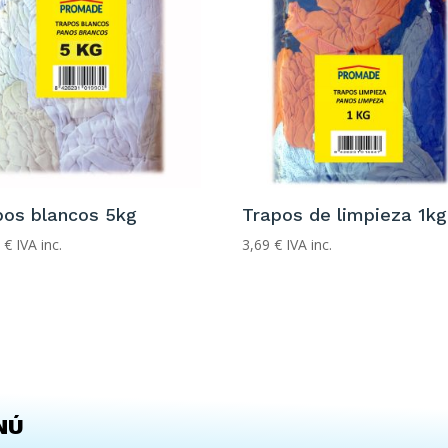
pos blancos 5kg
Trapos de limpieza 1kg
6
€
IVA inc.
3,69
€
IVA inc.
NÚ