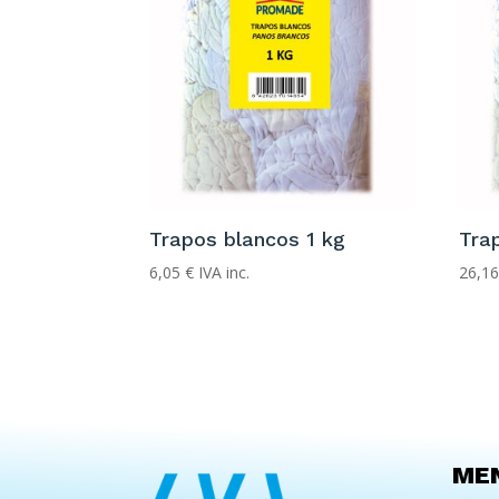
Trapos blancos 1 kg
Tra
6,05
€
IVA inc.
26,1
ME