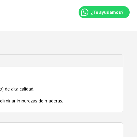
kg
¿Te ayudamos?
grueso
cantidad
) de alta calidad.
 eliminar impurezas de maderas.