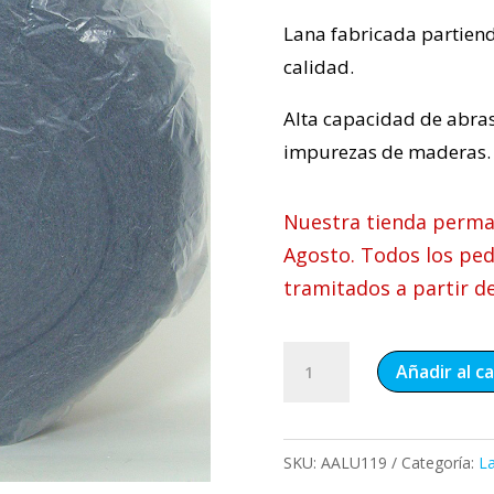
Lana fabricada partiend
calidad.
Alta capacidad de abras
impurezas de maderas.
Nuestra tienda perman
Agosto. Todos los ped
tramitados a partir d
Lana
Añadir al ca
de
acero
rollo
SKU:
AALU119
Categoría:
L
2,2