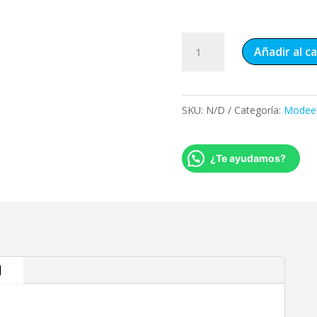
Perfil
Añadir al ca
terminal
modee
cantidad
SKU:
N/D
Categoría:
Modee 
¿Te ayudamos?
l