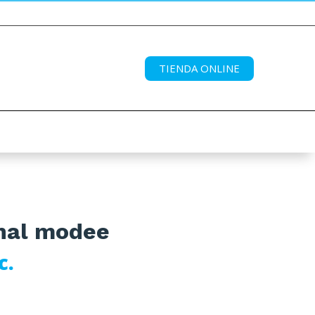
TIENDA ONLINE
inal modee
c.