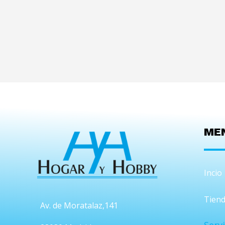
ME
Incio
Tiend
Av. de Moratalaz,141