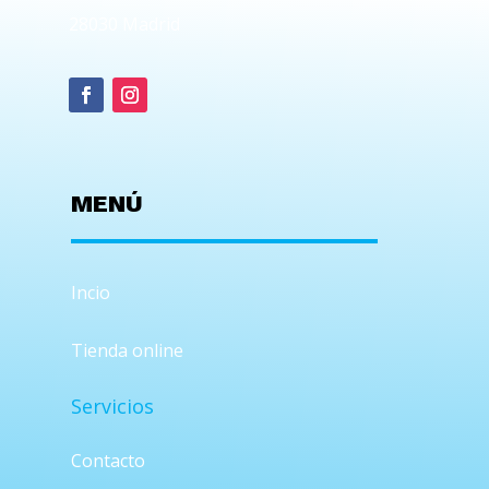
28030 Madrid
MENÚ
Incio
Tienda online
Servicios
Contacto