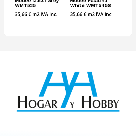
Modee Massi Grey
Modee Palatina
WMT525
White WMT545S
35,66
€
m2
IVA inc.
35,66
€
m2
IVA inc.
Av. de Moratalaz,141