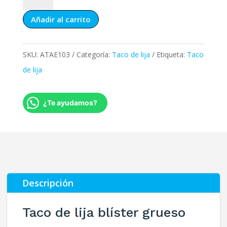
de
Añadir al carrito
lija
blíster
grueso
SKU:
ATAE103
Categoría:
Taco de lija
Etiqueta:
Taco
cantidad
de lija
¿Te ayudamos?
Descripción
Taco de lija blíster grueso