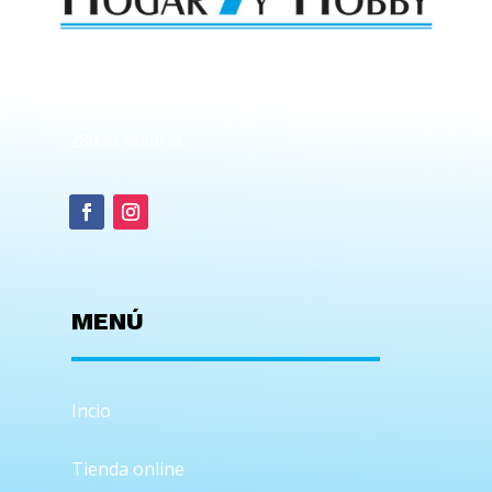
Av. de Moratalaz,141
28030 Madrid
MENÚ
Incio
Tienda online